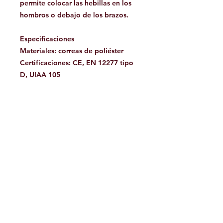
permite colocar las hebillas en los
hombros o debajo de los brazos.
Especificaciones
Materiales:
correas de poliéster
Certificaciones:
CE, EN 12277 tipo
D, UIAA 105
Referencias
Referencias: C60
Color(es): Negro
Peso: 280 gramos
Facebook
Contáctanos:
jamoutdoorshop@gmail.com