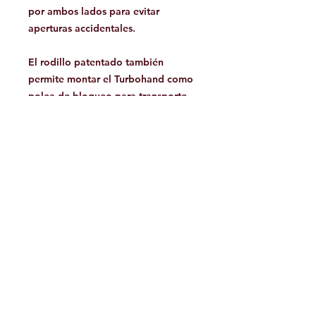
por ambos lados para evitar
aperturas accidentales.
El rodillo patentado también
permite montar el Turbohand como
polea de bloqueo para transporte
liviano con una carga máxima de 50
kg, 110 lbs. NOTA: Esta
configuración no está diseñada
para transportar o asegurar
carrocerías.
Se puede colocar una guía de
cuerda de acero inoxidable (Guía
Turbohand, que se vende por
separado) en la parte inferior del
mango para alinear la cuerda en
ascensos largos.