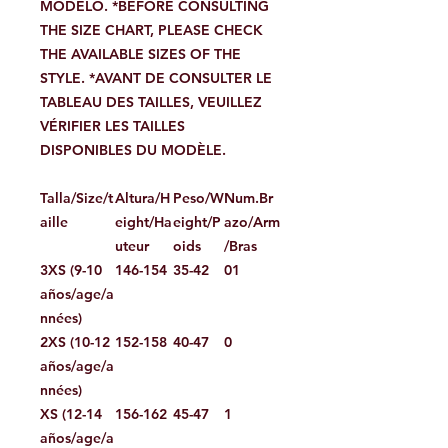
MODELO. *BEFORE CONSULTING
THE SIZE CHART, PLEASE CHECK
THE AVAILABLE SIZES OF THE
STYLE. *AVANT DE CONSULTER LE
TABLEAU DES TAILLES, VEUILLEZ
VÉRIFIER LES TAILLES
DISPONIBLES DU MODÈLE.
Talla/Size/t
Altura/H
Peso/W
Num.Br
aille
eight/Ha
eight/P
azo/Arm
uteur
oids
/Bras
3XS (9-10
146-154
35-42
01
años/age/a
nnées)
2XS (10-12
152-158
40-47
0
años/age/a
nnées)
XS (12-14
156-162
45-47
1
años/age/a