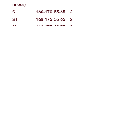
nnées)
S
160-170
55-65
2
ST
168-175
55-65
2
M
168-175
62-75
3
MT*
173-180
62-75
3
L
173-180
72-85
4
LT*
178-186
72-85
4
XL
178-186
82-95
5
2XL
185-195
92-105
6
3XL
185-195
100-
7
110
4XL
185-195
105-
8
115
5XL
185-195
110-
9
120
*Tallas MT & LT SOLO en algunos
modelos. *Tailles MT & LT
SEULEMENT dans certains modèles.