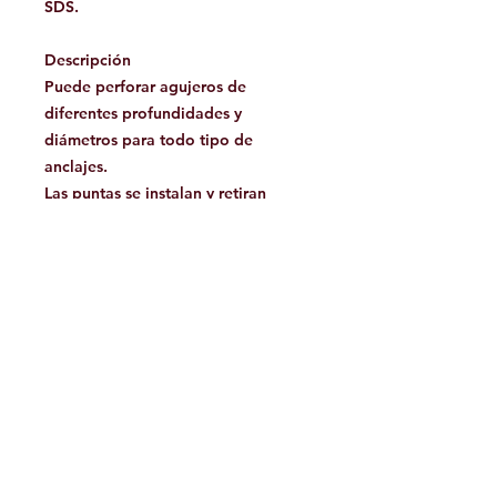
SDS.
Descripción
Puede perforar agujeros de
diferentes profundidades y
diámetros para todo tipo de
anclajes.
Las puntas se instalan y retiran
fácilmente, sin necesidad de
herramientas.
Presupuesto
Peso: 198 gramos
Facebook
Contáctanos:
jamoutdoorshop@gmail.com