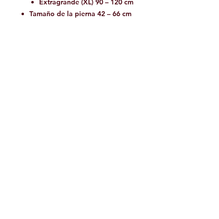
Extragrande (XL) 90 – 120 cm
Tamaño de la pierna 42 – 66 cm
Colo
protector de asiento amarillo +
r
negro
Peso
614 g [tamaño M/L] (± 15 g) •
21,66 oz (± 0,5 oz)
Tam
S, M/L, XL
año
ES 12277 CE1019 UIAA
Facebook
Contáctanos:
jamoutdoorshop@gmail.com