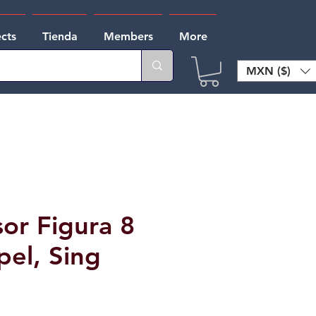
ects
Tienda
Members
More
MXN ($)
or Figura 8
pel, Sing