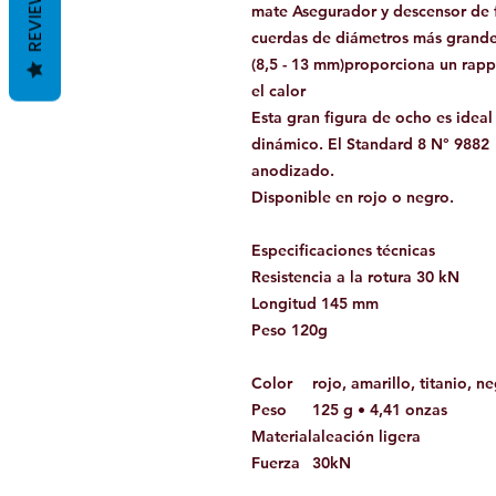
REVIEWS
mate Asegurador y descensor de 
cuerdas de diámetros más grand
(8,5 - 13 mm)proporciona un rapp
el calor
Esta gran figura de ocho es idea
dinámico. El Standard 8 N° 9882
anodizado.
Disponible en rojo o negro.
Especificaciones técnicas
Resistencia a la rotura 30 kN
Longitud 145 mm
Peso 120g
Color
rojo, amarillo, titanio, 
Peso
125 g • 4,41 onzas
Material
aleación ligera
Fuerza
30kN