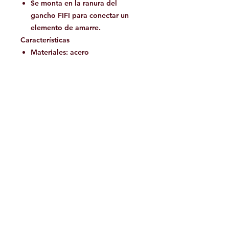
Se monta en la ranura del
gancho FIFI para conectar un
elemento de amarre.
Características
Materiales: acero
Terminado: zinc
Resistencia: 8mm (27KN); 10mm
(55KN)
Facebook
Contáctanos:
jamoutdoorshop@gmail.com
Bodega:
A
v. Jose Vasconcelos 475
Col.
Tampiquito C.P. 66220
San Pedro Garza García,
N.L. México