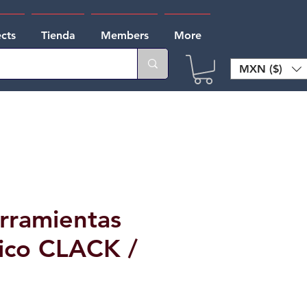
ects
Tienda
Members
More
MXN ($)
rramientas
ico CLACK /