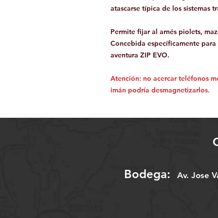
atascarse típica de los sistemas t
Permite fijar al arnés piolets, ma
Concebida específicamente para 
aventura ZIP EVO.
Atención: no acercar teléfonos móv
imán podría desmagnetizarlos.
Bodega:
A
v. Jose 