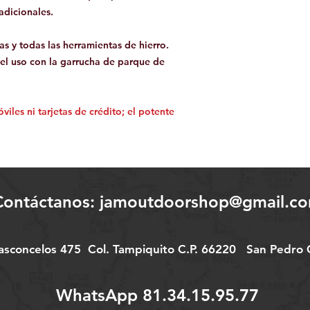
radicionales.
zas y todas las herramientas de hierro.
el uso con la garrucha de parque de
iles ni tarjetas de crédito; el potente
Contáctanos:
jamoutdoorshop@gmail.c
Vasconcelos 475
Col.
Tampiquito C.P. 66220
San Pedro G
WhatsApp 81.34.15.95.77