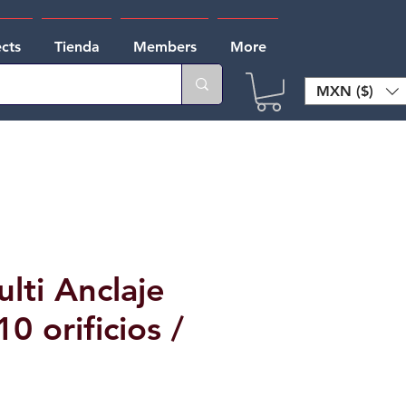
ects
Tienda
Members
More
MXN ($)
lti Anclaje
10 orificios /