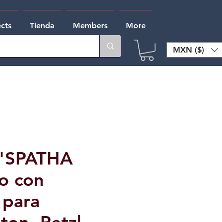
ects
Tienda
Members
More
MXN ($)
 "SPATHA
lo con
 para