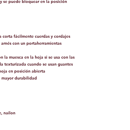
 y se puede bloquear en la posición
a corta fácilmente cuerdas y cordajes
 al arnés con un portaherramientas
n la muesca en la hoja si se usa con las
da texturizada cuando se usan guantes
oja en posición abierta
a mayor durabilidad
, nailon