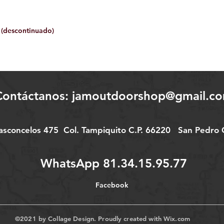
 (descontinuado)
Contáctanos:
jamoutdoorshop@gmail.c
Vasconcelos 475
Col.
Tampiquito C.P. 66220
San Pedro G
WhatsApp 81.34.15.95.77
Facebook
©2021 by Collage Design. Proudly created with
Wix.com