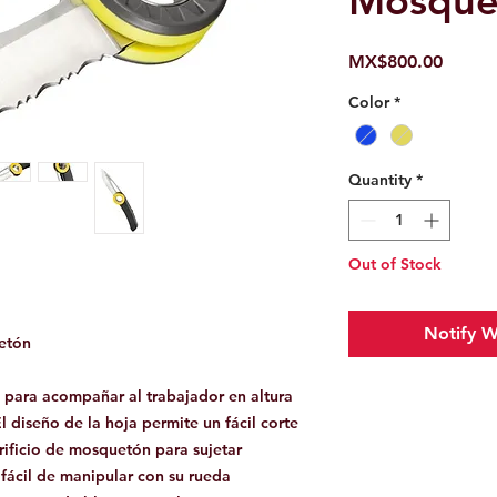
Mosquet
Price
MX$800.00
Color
*
Quantity
*
Out of Stock
Notify W
etón
 para acompañar al trabajador en altura
El diseño de la hoja permite un fácil corte
rificio de mosquetón para sujetar
s fácil de manipular con su rueda