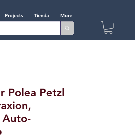
Projects
Tienda
More
r Polea Petzl
raxion,
 Auto-
o