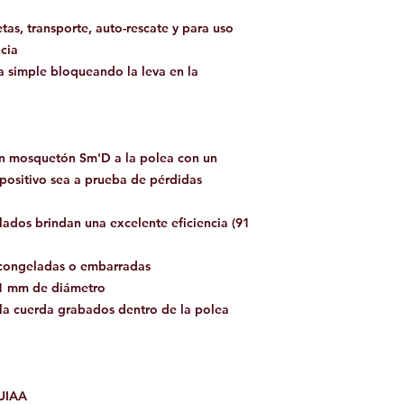
tas, transporte, auto-rescate y para uso
cia
 simple bloqueando la leva en la
 un mosquetón Sm'D a la polea con un
spositivo sea a prueba de pérdidas
lados brindan una excelente eficiencia (91
s congeladas o embarradas
11 mm de diámetro
 la cuerda grabados dentro de la polea
 UIAA