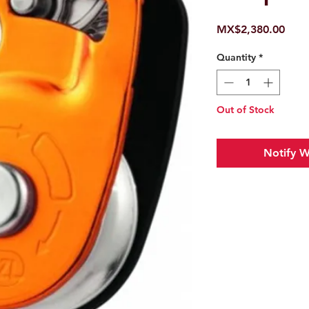
Pric
MX$2,380.00
Quantity
*
Out of Stock
Notify W