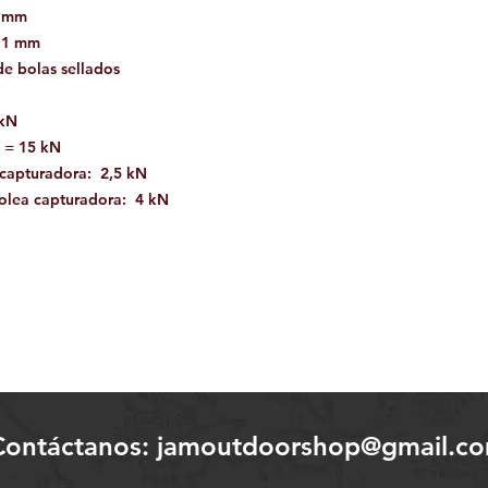
8 mm
 11 mm
e bolas sellados
 kN
5 = 15 kN
capturadora: 2,5 kN
polea capturadora: 4 kN
Contáctanos:
jamoutdoorshop@gmail.c