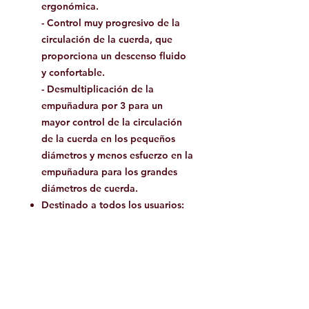
ergonómica.
- Control muy progresivo de la
circulación de la cuerda, que
proporciona un descenso fluido
y confortable.
- Desmultiplicación de la
empuñadura por 3 para un
mayor control de la circulación
de la cuerda en los pequeños
diámetros y menos esfuerzo en la
empuñadura para los grandes
diámetros de cuerda.
Destinado a todos los usuarios:
- Utilización simple que permite
el aseguramiento del primero y
en polea.
- Relación optimizada entre
ligereza (175 g), compacidad y
durabilidad.