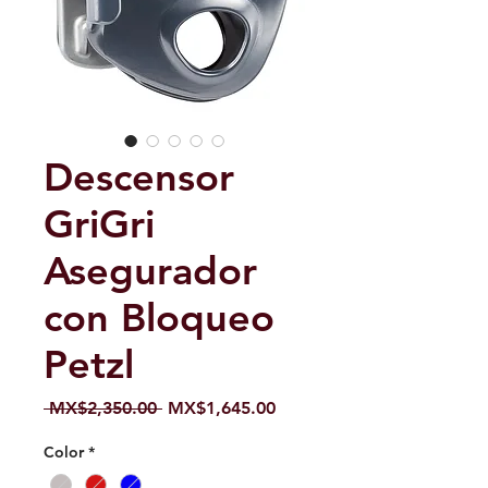
Descensor
GriGri
Asegurador
con Bloqueo
Petzl
Regular
Sale
 MX$2,350.00 
MX$1,645.00
Price
Price
Color
*