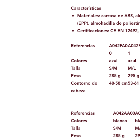
Características
Materiales: carcasa de ABS, a
(EPP), almohadilla de poliesti
Certificaciones: CE EN 12492
Referencias
A042FA0
A042
0
1
Colores
azul
azul
Talla
S/M
M/L
Peso
285 g
295 g
Contorno de
48-58 cm
53-61
cabeza
Referencias
A042AA00
A
Colores
blanco
bl
Talla
S/M
M
Peso
285 g
29