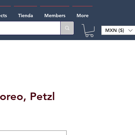
ects
Tienda
Members
More
MXN ($)
oreo, Petzl
e