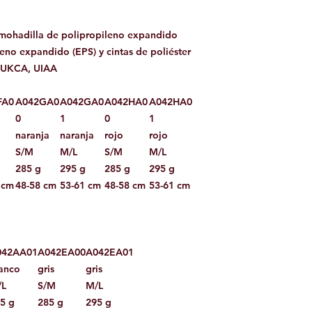
lmohadilla de polipropileno expandido
reno expandido (EPS) y cintas de poliéster
, UKCA, UIAA
FA0
A042GA0
A042GA0
A042HA0
A042HA0
0
1
0
1
naranja
naranja
rojo
rojo
S/M
M/L
S/M
M/L
285 g
295 g
285 g
295 g
 cm
48-58 cm
53-61 cm
48-58 cm
53-61 cm
042AA01
A042EA00
A042EA01
anco
gris
gris
/L
S/M
M/L
5 g
285 g
295 g