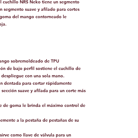
del cuchillo NRS Neko tiene un segmento
un segmento suave y afilado para cortes
 goma del mango contorneado le
oja.
mango sobremoldeado de TPU
ón de bajo perfil sostiene el cuchillo de
o despliegue con una sola mano.
ión dentada para cortar rápidamente
 sección suave y afilada para un corte más
 de goma le brinda el máximo control de
rmemente a la pestaña de pestañas de su
sirve como llave de válvula para un