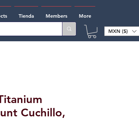
ects
Tienda
Members
More
MXN ($)
Titanium
unt Cuchillo,