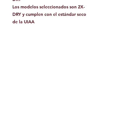
Los modelos seleccionados son 2X-
DRY y cumplen con el estándar seco
de la UIAA
repelente al agua UIAA
Diseñado para escalada deportiva o
tradicional.
Peso g/m 74.4
Deslizamiento de la vaina: 0
Elongación Máx.: 29
Fuerza de impacto: 9.4
Número de caídas: min 10
promedio 12
Facebook
Contáctanos:
jamoutdoorshop@gmail.com