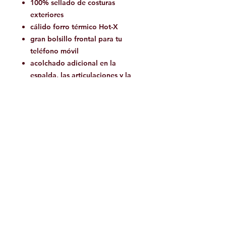
100% sellado de costuras
exteriores
cálido forro térmico Hot-X
gran bolsillo frontal para tu
teléfono móvil
acolchado adicional en la
espalda, las articulaciones y la
tibia
Rodilleras SupraTex con
revestimiento de silicona para
máxima durabilidad y
flexibilidad.
Refuerzo interior de costura en
todos los puntos de tensión.
Sellado de tiras de goma en los
puños de las piernas y los
brazos.