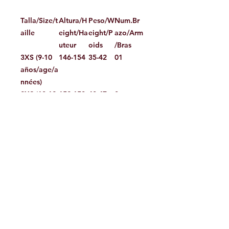
Talla/Size/t
Altura/H
Peso/W
Num.Br
aille
eight/Ha
eight/P
azo/Arm
uteur
oids
/Bras
3XS (9-10
146-154
35-42
01
años/age/a
nnées)
2XS (10-12
152-158
40-47
0
años/age/a
nnées)
XS (12-14
156-162
45-47
1
años/age/a
nnées)
S
160-170
55-65
2
ST
168-175
55-65
2
M
168-175
62-75
3
MT*
173-180
62-75
3
L
173-180
72-85
4