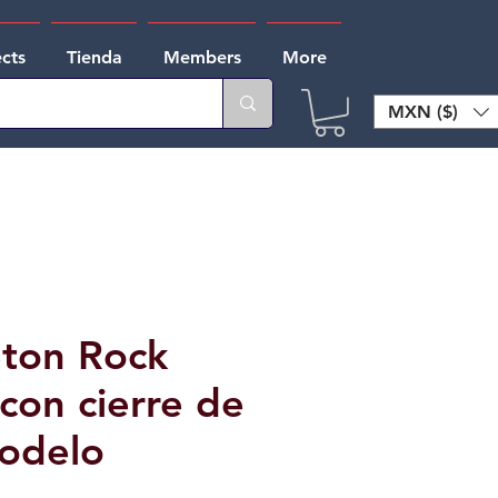
ects
Tienda
Members
More
MXN ($)
ton Rock
 con cierre de
odelo