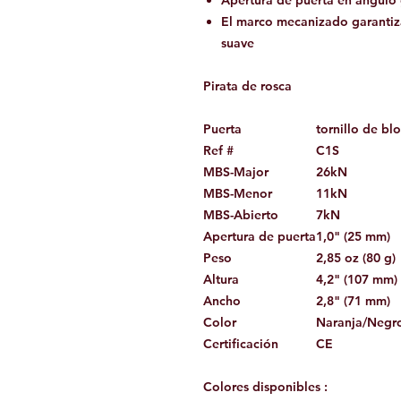
El marco mecanizado garantiza
suave
Pirata de rosca
Puerta
tornillo de b
Ref #
C1S
MBS-Major
26kN
MBS-Menor
11kN
MBS-Abierto
7kN
Apertura de puerta
1,0" (25 mm)
Peso
2,85 oz (80 g)
Altura
4,2" (107 mm)
Ancho
2,8" (71 mm)
Color
Naranja/Negr
Certificación
CE
Colores disponibles
: