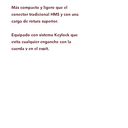
Más compacto y ligero que el
conector tradicional HMS y con una
carga de rotura superior.
Equipado con sistema Keylock que
evita cualquier enganche con la
cuerda y en el espit.
Producto de alta calidad
completamente desarrollado y
realizado en Italia.
Testado pieza por pieza.
Facebook
Contáctanos:
jamoutdoorshop@gmail.com