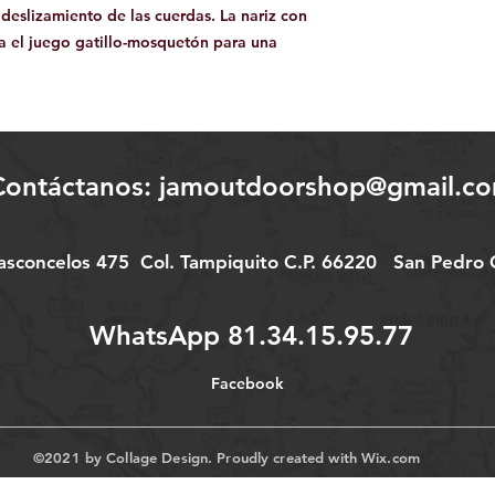
 deslizamiento de las cuerdas. La nariz con
a el juego gatillo-mosquetón para una
Contáctanos:
jamoutdoorshop@gmail.c
Vasconcelos 475
Col.
Tampiquito C.P. 66220
San Pedro G
WhatsApp 81.34.15.95.77
Facebook
©2021 by Collage Design. Proudly created with
Wix.com