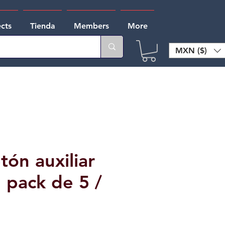
ects
Tienda
Members
More
MXN ($)
ón auxiliar
pack de 5 /