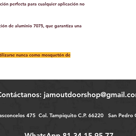
cción perfecta para cualquier aplicación no
ción de aluminio 7075, que garantiza una
ilizarse nunca como mosquetón de
Contáctanos:
jamoutdoorshop@gmail.c
Vasconcelos 475
Col.
Tampiquito C.P. 66220
San Pedro G
WhatsApp 81.34.15.95.77