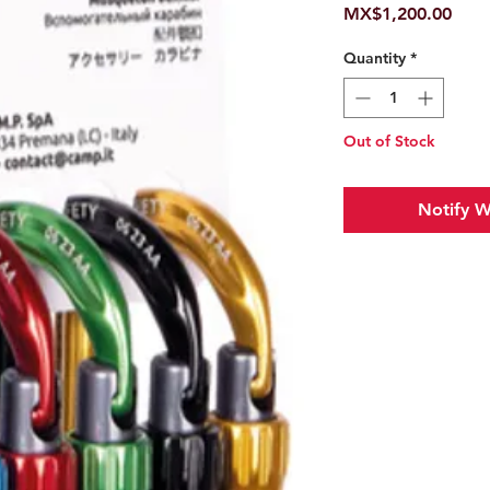
Pric
MX$1,200.00
Quantity
*
Out of Stock
Notify W