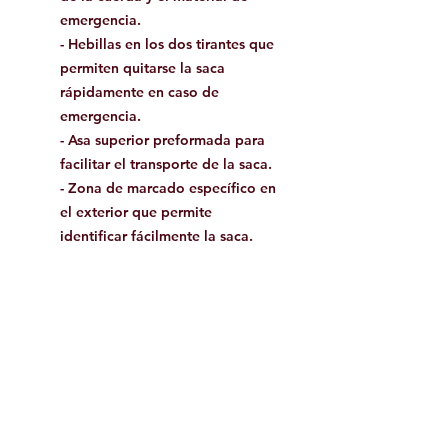
emergencia.
- Hebillas en los dos tirantes que
permiten quitarse la saca
rápidamente en caso de
emergencia.
- Asa superior preformada para
facilitar el transporte de la saca.
- Zona de marcado específico en
el exterior que permite
identificar fácilmente la saca.
Excelente durabilidad para una
utilización intensiva:
- Lona de TPU y fondo reforzado
con costuras soldadas que ofrece
una gran resistencia a la
abrasión.
- Tanka ultrarresistente.