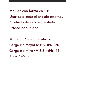
Maillón con forma en "D".
Usar para crear el anclaje esternal.
Producto de calidad, testado
unidad por unidad.
Material: Acero al carbono
Carga eje mayor M.B.S. (kN): 50
Carga eje minor M.B.S. (kN): 15
Peso: 160 gr
Facebook
Contáctanos:
jamoutdoorshop@gmail.com
Bodega:
A
v. Jose Vasconcelos 475
Col.