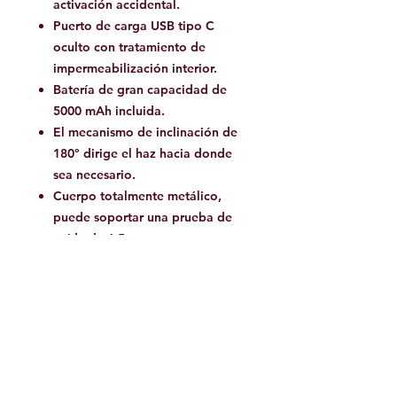
activación accidental.
Puerto de carga USB tipo C
oculto con tratamiento de
impermeabilización interior.
Batería de gran capacidad de
5000 mAh incluida.
El mecanismo de inclinación de
180° dirige el haz hacia donde
sea necesario.
Cuerpo totalmente metálico,
puede soportar una prueba de
caída de 6,5.
Baterías
Incluye:
Batería de iones de litio
ARB-L21-5000mAH
Compatible: Baterías Fenix ​​
21700 o Baterías Fenix ​​18650
con soporte de batería ALF-18