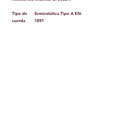
Tipo de
Semiestática Tipo A EN-
cuerda
1891
Acabados
ECO System, Stability,
Durability
Presentaci
100m, 200m, 60m, 70m,
ón
80m
Colores
Naranja, Rosa, Verde
claro
Material
Poliamida
A destacar
Stability
Facebook
Contáctanos:
jamoutdoorshop@gmail.com