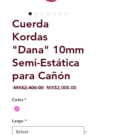
Cuerda
Kordas
"Dana" 10mm
Semi-Estática
para Cañón
Regular
Sale
 MX$2,400.00 
MX$2,000.00
Price
Price
Color
*
Largo
*