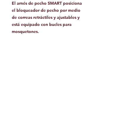
El arnés de pecho SMART posiciona
el bloqueador de pecho por medio
de correas retráctiles y ajustables y
está equipado con bucles para
mosquetones.
¡Producto de alta calidad,
completamente hecho en Italia!
Talla S:
390 gramos
tamaño del pecho 75/85 cm
Talla M/L/XL:
400 gramos
tamaño del pecho 86/110 cm
Facebook