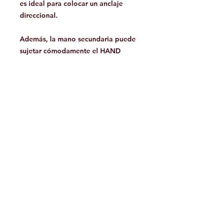
es ideal para colocar un anclaje
direccional.
Además, la mano secundaria puede
sujetar cómodamente el HAND
CRUISER por la parte superior
durante el ascenso.
Facebook
Contáctanos:
jamoutdoorshop@gmail.com
Bodega:
A
v. Jose Vasconcelos 475
Col.
Tampiquito C.P. 66220
San Pedro Garza García,
N.L. México