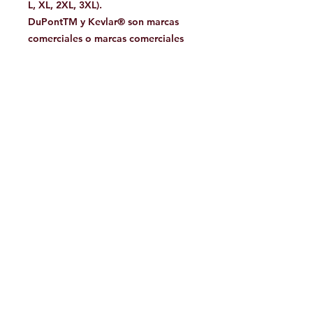
L, XL, 2XL, 3XL).
DuPontTM y Kevlar® son marcas
comerciales o marcas comerciales
registradas de E.I. du Pont de
Nemours y Compañía.
Facebook
Contáctanos:
jamoutdoorshop@gmail.com
Bodega:
A
v. Jose Vasconcelos 475
Col.
Tampiquito C.P. 66220
San Pedro Garza García,
N.L. México
WhatsApp 81.34.15.95.77