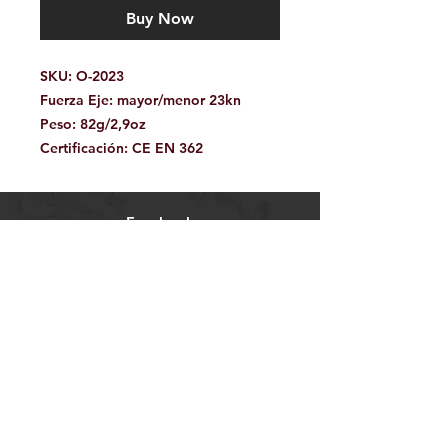
Buy Now
SKU:
O-2023
Fuerza Eje:
mayor/menor 23kn
Peso:
82g/2,9oz
Certificación:
CE EN 362
Facebook
Contáctanos:
jamoutdoorshop@gmail.com
Bodega:
A
v. Jose Vasconcelos 475
Col.
Tampiquito C.P. 66220
San Pedro Garza García,
N.L. México
WhatsApp 81.34.15.95.77