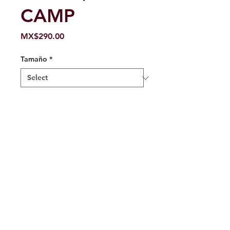
CAMP
Price
MX$290.00
Tamaño
*
Quantity
*
Out of Stock
Notify When Available
Eslinga de naylon de 16 mm de
perfil bajo equipados con el
retenedor de mosquetón en el