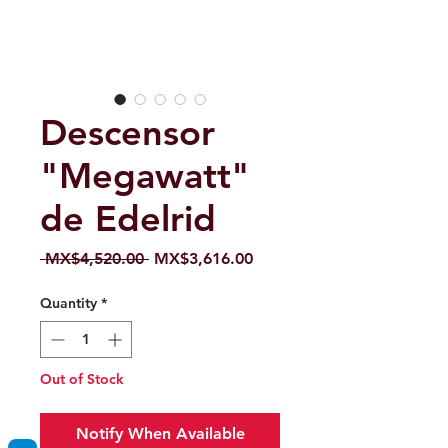
Descensor
"Megawatt"
de Edelrid
Regular
Sale
 MX$4,520.00 
MX$3,616.00
Price
Price
Quantity
*
Out of Stock
Notify When Available