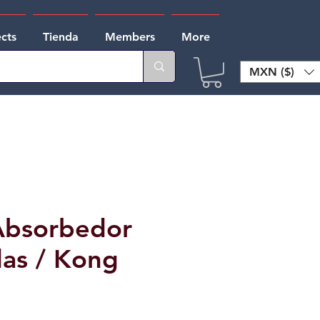
ects
Tienda
Members
More
MXN ($)
Absorbedor
das / Kong
e