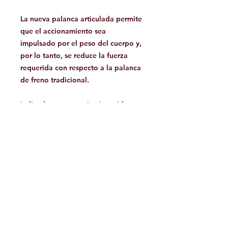
La nueva palanca articulada permite
que el accionamiento sea
impulsado por el peso del cuerpo y,
por lo tanto, se reduce la fuerza
requerida con respecto a la palanca
de freno tradicional.
Indicado para usuarios instruidos y
experimentados.
¡Producto de alta calidad, realizado
en Italia!
Facebook
Contáctanos:
jamoutdoorshop@gmail.com