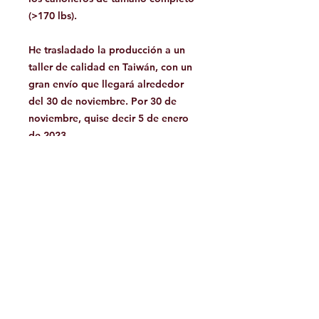
(>170 lbs).
He trasladado la producción a un
taller de calidad en Taiwán, con un
gran envío que llegará alrededor
del 30 de noviembre. Por 30 de
noviembre, quise decir 5 de enero
de 2023.
Peso: 4,6 onzas (130 gramos)
Pais de Origen: Estados Unidos
Facebook
Contáctanos:
jamoutdoorshop@gmail.com