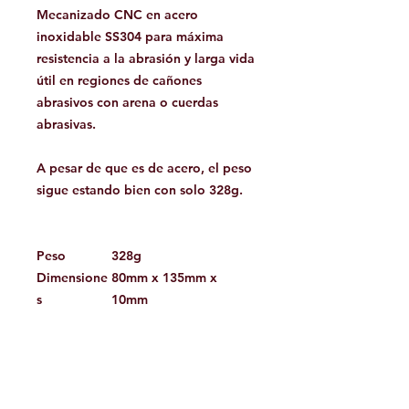
Mecanizado CNC en acero
inoxidable SS304 para máxima
resistencia a la abrasión y larga vida
útil en regiones de cañones
abrasivos con arena o cuerdas
abrasivas.
A pesar de que es de acero, el peso
sigue estando bien con solo 328g.
Peso
328g
Dimensione
80mm x 135mm x
s
10mm
Material
Acero Inoxidable 304
Colores
Inox
Diametro de Cuerdas
6mm - 11mm