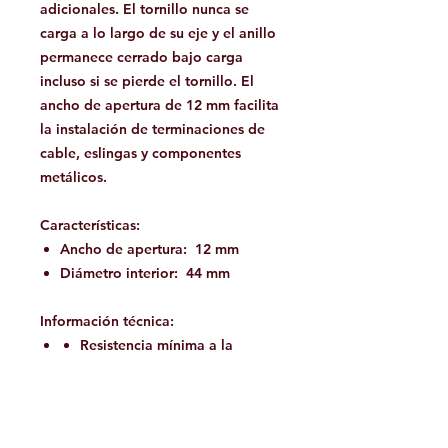
adicionales. El tornillo nunca se
carga a lo largo de su eje y el anillo
permanece cerrado bajo carga
incluso si se pierde el tornillo. El
ancho de apertura de 12 mm facilita
la instalación de terminaciones de
cable, eslingas y componentes
metálicos.
Características:
Ancho de apertura: 12 mm
Diámetro interior: 44 mm
Información técnica:
Resistencia mínima a la
rotura: 20 kN
Certificación : EN 362
Material : Aluminio
Pais: Alemania