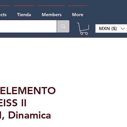
ects
Tienda
Members
More
MXN ($)
 ELEMENTO
SS II
, Dinamica