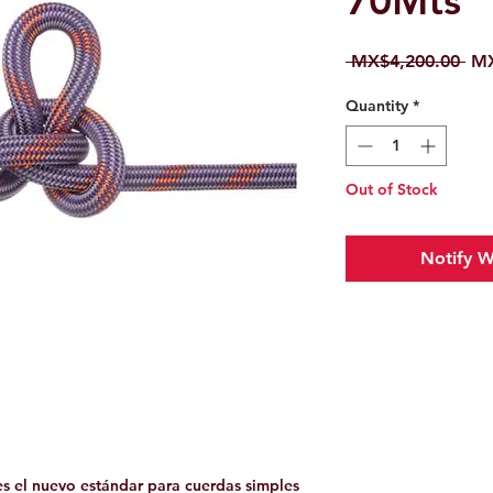
70Mts
Reg
 MX$4,200.00 
MX
Pri
Quantity
*
Out of Stock
Notify W
es el nuevo estándar para cuerdas simples