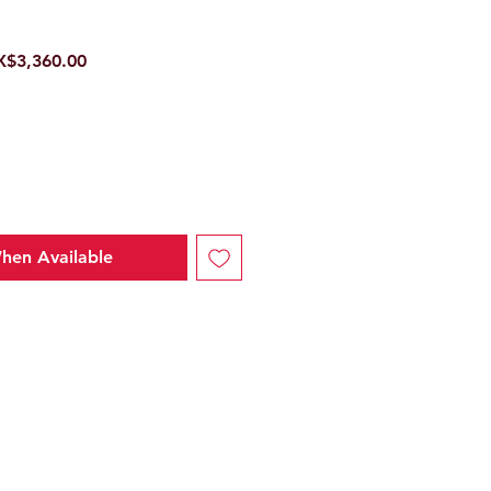
ular
Sale
$3,360.00
ce
Price
hen Available