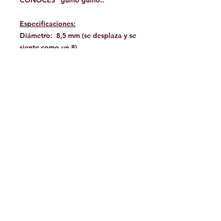
CONOCES" guiño guiño..
Especificaciones:
Diámetro: 8,5 mm (se desplaza y se
siente como un 8)
Funda: 50 % masa,
poliéster/UHMPE
Núcleo: 50 % en masa,
UHMPE/polipropileno
Peso: 41 g/m (6,3 libras a 70 m)
Resistencia a la tracción: 23 kn
(probado por lotes del fabricante)
Alargamiento: 1,5 % a 300 libras
Deslizamiento de la funda: <1%
Facebook
Contáctanos: