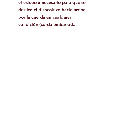
el esfuerzo necesario para que se
deslice el dispositivo hacia arriba
por la cuerda en cualquier
condición (corda embarrada,
helada etc);
Sistema antivuelco de la leva.
CARACTERÍSTICAS TÉCNICAS
Dimensiones
106 x 76 mm
Carga máxima
140 kg
Peso
147 g
Facebook
Contáctanos: