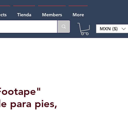
ects
Tienda
Members
More
MXN ($)
Footape"
e para pies,