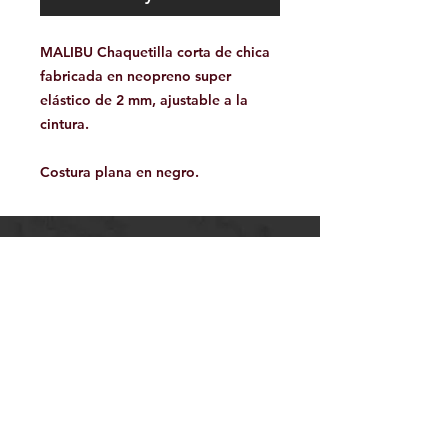
MALIBU Chaquetilla corta de chica
fabricada en neopreno super
elástico de 2 mm, ajustable a la
cintura.
Costura plana en negro.
Facebook
Contáctanos:
jamoutdoorshop@gmail.com
Bodega:
A
v. Jose Vasconcelos 475
Col.
Tampiquito C.P. 66220
San Pedro Garza García,
N.L. México