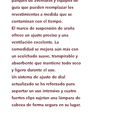
parques de aventuras y equipos de
guía que pueden reemplazar los
revestimientos a medida que se
contaminan con el tiempo.
El marco de suspensión de araña
ofrece un ajuste preciso y una
ventilación excelente. La
comodidad se mejora aún más con
un acolchado suave, transpirable y
absorbente que mantiene todo seco
y ligero durante el uso.
Un sistema de ajuste de dial
actualizado se ha reforzado para
soportar un uso intensivo y cuatro
fuertes clips sujetan una lámpara de
cabeza de forma segura en su lugar.
PESO
Tamaño 1
: 360 g, 12,7 onzas