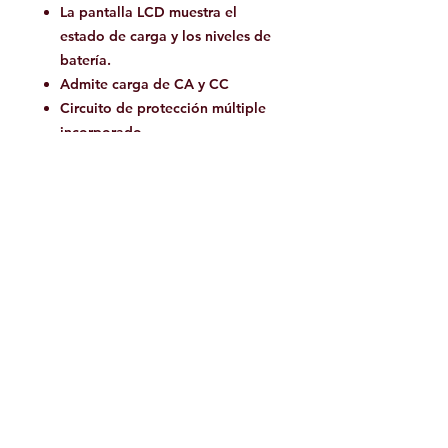
La pantalla LCD muestra el
estado de carga y los niveles de
batería.
Admite carga de CA y CC
Circuito de protección múltiple
incorporado
Código:
ARE-A2
Código de barras:
6942870306452
Facebook
Contáctanos:
jamoutdoorshop@gmail.com
Bodega:
A
v. Jose Vasconcelos 475
Col.
Tampiquito C.P. 66220
San Pedro Garza García,
N.L. México