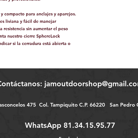
y compacto para anclajes y aparejos.
s liviana y fácil de manejar
 resistencia sin aumentar el peso
enta nuestro cierre SphereLock
dicar si la cerradura está abierta o
Contáctanos:
jamoutdoorshop@gmail.c
Vasconcelos 475
Col.
Tampiquito C.P. 66220
San Pedro G
WhatsApp 81.34.15.95.77