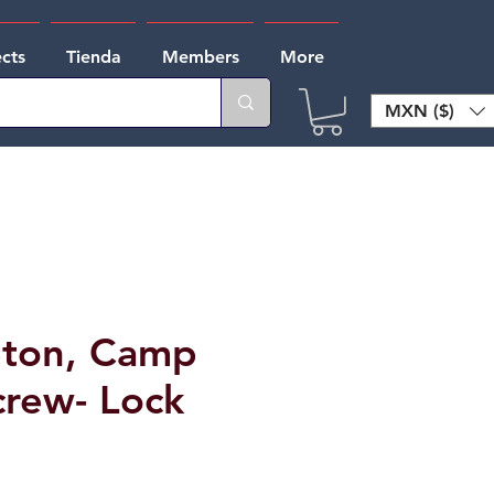
ects
Tienda
Members
More
MXN ($)
ton, Camp
crew- Lock