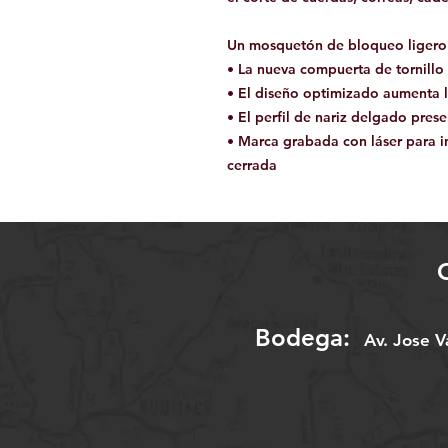
Un mosquetón de bloqueo ligero 
• La nueva compuerta de tornillo e
• El diseño optimizado aumenta la
• El perfil de nariz delgado pres
• Marca grabada con láser para in
cerrada
Bodega:
A
v. Jose 