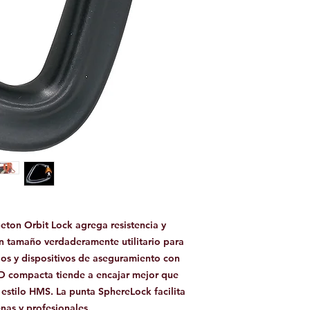
eton Orbit Lock agrega resistencia y
n tamaño verdaderamente utilitario para
jos y dispositivos de aseguramiento con
D compacta tiende a encajar mejor que
stilo HMS. La punta SphereLock facilita
enas y profesionales.