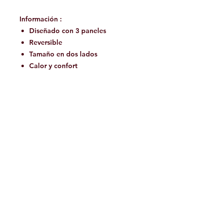
Información :
Diseñado con 3 paneles
Reversible
Tamaño en dos lados
Calor y confort
Protección de la suela en
neopreno Supratec
En color negro con hilo de color
diferente por tamaño.
Facebook
Contáctanos:
jamoutdoorshop@gmail.com
Bodega:
A
v. Jose Vasconcelos 475
Col.
Tampiquito C.P. 66220
San Pedro Garza García,