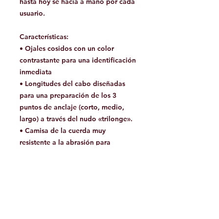
hasta hoy se hacía a mano por cada
usuario.
Características:
• Ojales cosidos con un color
contrastante para una identificación
inmediata
• Longitudes del cabo diseñadas
para una preparación de los 3
puntos de anclaje (corto, medio,
largo) a través del nudo «trilonge».
• Camisa de la cuerda muy
resistente a la abrasión para
utilizarla en los medios más
agresivos
• Terminales en goma integrados
para un correcto y estable
posicionamiento del conector en los
ojales cosidos