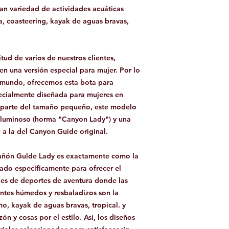
ran variedad de actividades acuáticas
, coasteering, kayak de aguas bravas,
tud de varios de nuestros clientes,
n una versión especial para mujer. Por lo
l mundo, ofrecemos esta bota para
ecialmente diseñada para mujeres en
 Aparte del tamaño pequeño, este modelo
oluminoso (horma "Canyon Lady") y una
 a la del Canyon Guide original.
 cañón Gulde Lady es exactamente como la
cado específicamente para ofrecer el
es de deportes de aventura donde las
ntes húmedos y resbaladizos son la
o, kayak de aguas bravas, tropical. y
n y cosas por el estilo. Así, los diseños