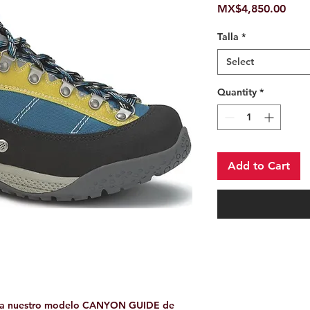
Pric
MX$4,850.00
Talla
*
Select
Quantity
*
Add to Cart
va a nuestro modelo CANYON GUIDE de