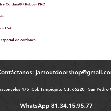
ch y Cordura® / Rubber PRO
ble
p + EVA
)
a especial de cordones
Contáctanos:
jamoutdoorshop@gmail.c
Vasconcelos 475
Col.
Tampiquito C.P. 66220
San Pedro G
WhatsApp 81.34.15.95.77