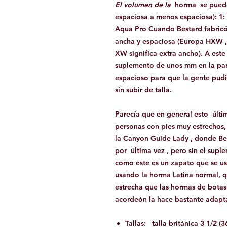
El volumen de la
horma
se puede
espaciosa a menos espaciosa): 1
Aqua Pro Cuando Bestard fabric
ancha y espaciosa (Europa
HXW
,
XW significa extra ancho). A est
suplemento de unos mm en la parte
espacioso para que la gente pud
sin subir de talla.
Parecía que en general esto
últi
personas con pies muy estrechos,
la Canyon Guide Lady , donde Be
por
última
vez , pero sin el supl
como este es un zapato que se u
usando la
horma
Latina normal, 
estrecha que las hormas de botas
acordeón la hace bastante adapt
Tallas: talla británica 3 1/2 (3