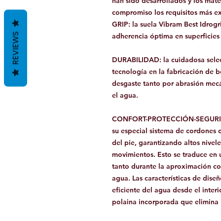
han sido desarrollados y los mate
compromiso los requisitos más exi
GRIP: la suela Vibram Best Idrog
REVIEWS
adherencia óptima en superficies
DURABILIDAD:
la cuidadosa selec
tecnología en la fabricación de b
desgaste tanto por abrasión me
el agua.
CONFORT-PROTECCIÓN-SEGUR
su especial sistema de cordones 
del pie, garantizando altos nivele
movimientos. Esto se traduce en
tanto durante la aproximación co
agua. Las características de diseñ
eficiente del agua desde el interi
polaina incorporada que elimina 