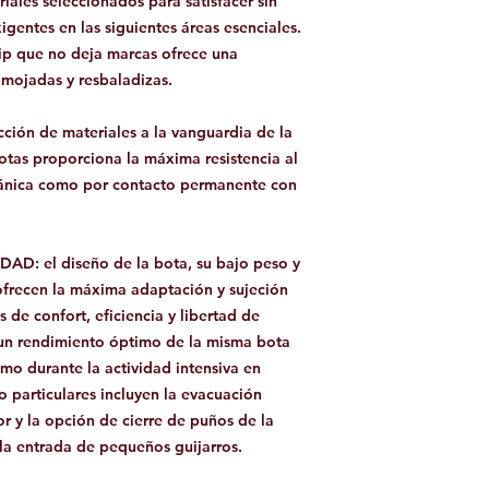
riales seleccionados para satisfacer sin
gentes en las siguientes áreas esenciales.
rip que no deja marcas ofrece una
 mojadas y resbaladizas.
ción de materiales a la vanguardia de la
otas proporciona la máxima resistencia al
cánica como por contacto permanente con
IDAD:
el diseño de la bota, su bajo peso y
ofrecen la máxima adaptación y sujeción
s de confort, eficiencia y libertad de
 un rendimiento óptimo de la misma bota
mo durante la actividad intensiva en
o particulares incluyen la evacuación
or y la opción de cierre de puños de la
la entrada de pequeños guijarros.