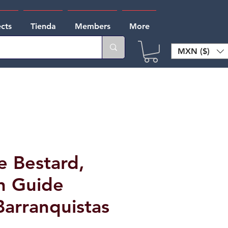
ects
Tienda
Members
More
MXN ($)
e Bestard,
n Guide
Barranquistas