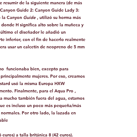
 resumir de la siguiente manera (de más
: Canyon Guide 2: Canyon Guide Lady 3:
ó la Canyon
Guide
, utilizó su
horma
más
 donde H significa alto sobre la muñeca y
e
último
el diseñador le añadió un
 inferior, con el fin de hacerlo realmente
iera usar un calcetín de neopreno de 5 mm
mo
funcionaba bien, excepto para
 principalmente mujeres. Por eso, creamos
stard usó la misma Europa
HXW
emento. Finalmente, para el Aqua Pro ,
sa mucho también fuera del agua, estamos
que es incluso un poco más pequeña/más
 normales. Por otro lado, la lazada en
able
6 euros) a talla británica 8 (42 euros).