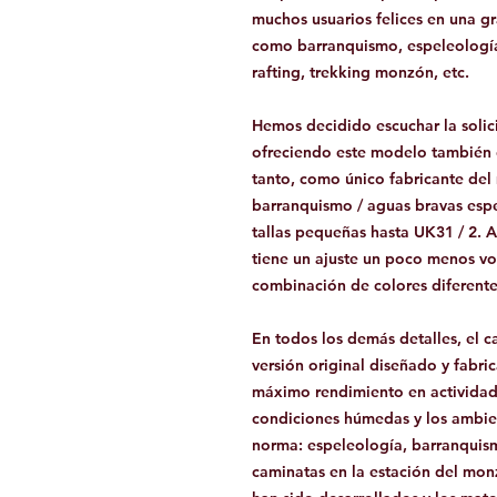
muchos usuarios felices en una g
como barranquismo, espeleología
rafting, trekking monzón, etc.
Hemos decidido escuchar la solici
ofreciendo este modelo también e
tanto, como único fabricante de
barranquismo / aguas bravas esp
tallas pequeñas hasta UK31 / 2.
tiene un ajuste un poco menos v
combinación de colores diferente
En todos los demás detalles, el
versión original diseñado y fabri
máximo rendimiento en actividad
condiciones húmedas y los ambie
norma: espeleología, barranquism
caminatas en la estación del monzó