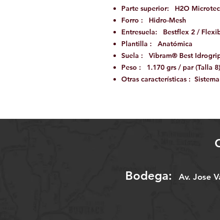
Parte superior: H2O Microte
Forro : Hidro-Mesh
Entresuela: Bestflex 2 / Flexi
Plantilla : Anatómica
Suela : Vibram® Best Idrogri
Peso : 1.170 grs / par (Talla 8
Otras características : Sistem
Bodega:
A
v. Jose 