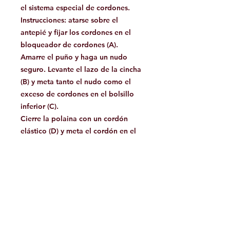
el sistema especial de cordones.
Instrucciones: atarse sobre el
antepié y fijar los cordones en el
bloqueador de cordones (A).
Amarre el puño y haga un nudo
seguro. Levante el lazo de la cincha
(B) y meta tanto el nudo como el
exceso de cordones en el bolsillo
inferior (C).
Cierre la polaina con un cordón
elástico (D) y meta el cordón en el
bolsillo superior (E)
Tallas: talla 5.0UK del Reino
Unido (38EUR) a talla 12.0UK del
Reino Unido (47EUR). Nota:
tamaños más pequeños y más
grandes disponibles bajo