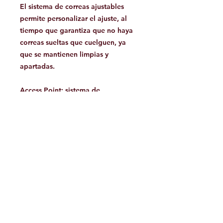
El sistema de correas ajustables
permite personalizar el ajuste, al
tiempo que garantiza que no haya
correas sueltas que cuelguen, ya
que se mantienen limpias y
apartadas.
Access Point: sistema de
almacenamiento ligero, limpio y
sencillo para artículos que siempre
deben estar al alcance.
Facebook
Contáctanos:
jamoutdoorshop@gmail.com