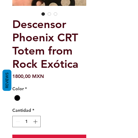
Descensor
Phoenix CRT
Totem from
Rock Exótica
REVIEWS
Precio
1800,00 MXN
Color
*
Cantidad
*