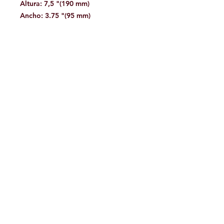
Altura: 7,5 "(190 mm)
Ancho: 3.75 "(95 mm)
Cuerda: 8 mm a 12 mm
Facebook
Contáctanos:
jamoutdoorshop@gmail.com
Bodega:
A
v. Jose Vasconcelos 475
Col.
Tampiquito C.P. 66220
San Pedro Garza García,
N.L. México
WhatsApp 81.34.15.95.77